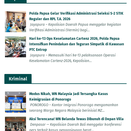
Polda Papua Gelar Verifikasi Administrasi Seleksi S-2 STIK
Reguler dan RPL T.A. 2026
Jayapura – Kepolisian Daerah Papua menggelar kegiatan
Verifikasi Administrasi (Vermin) bagi...
Hari ke-13 Ops Keselamatan Cartenz 2026, Polda Papua
Intensifkan Penindakan dan Teguran Simpatik di Kawasan
PTC Entrop
Jayapura – Memasuki hari ke-13 pelaksanaan Operasi
Keselamatan Cartenz-2026, Kepolisian...
Kriminal
Modus Nikah, WN Malaysia Jadi Tersangka Kasus
Keimigrasian di Ponorogo
PONOROGO – Kantor Imigrasi Ponorogo mengamankan
seorang Warga Negara Malaysia berinisial MZ...
Aksi Terencana! WN Belanda Tewas Dibunuh di Depan Villa
Denpasar — Kepolisian Daerah Bali menggelar konferensi
pers terkait kasus penganiayaan berat...