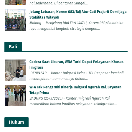
hal sederhana. Di bantaran Sungai...
Jelang Lebaran, Korem 083/Bdj Atur Cuti Prajurit Demi Jaga
Stabilitas Wilayah
Malang — Menjelang Idul Fitri 1447 H, Korem 083/Baladhika
Jaya mengambil langkah strategis dengan...
Bali
Cedera Saat Liburan, WNA Turki Dapat Pelayanan Khusus
Imigrasi
DENPASAR — Kantor Imigrasi Kelas I TPI Denpasar kembali
menunjukkan komitmennya dalam...
WFA Tak Pengaruhi Kinerja Imigrasi Ngurah Rai, Layanan
Tetap Prima
BADUNG (25/3/2025) - Kantor Imigrasi Ngurah Rai
memastikan bahwa kualitas pelayanan keimigrasian...
Hukum