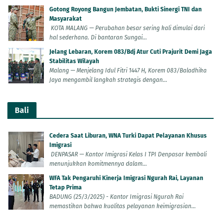
Gotong Royong Bangun Jembatan, Bukti Sinergi TNI dan
Masyarakat
KOTA MALANG — Perubahan besar sering kali dimulai dari
hal sederhana. Di bantaran Sungai...
Jelang Lebaran, Korem 083/Bdj Atur Cuti Prajurit Demi Jaga
Stabilitas Wilayah
Malang — Menjelang Idul Fitri 1447 H, Korem 083/Baladhika
Jaya mengambil langkah strategis dengan...
Bali
Cedera Saat Liburan, WNA Turki Dapat Pelayanan Khusus
Imigrasi
DENPASAR — Kantor Imigrasi Kelas I TPI Denpasar kembali
menunjukkan komitmennya dalam...
WFA Tak Pengaruhi Kinerja Imigrasi Ngurah Rai, Layanan
Tetap Prima
BADUNG (25/3/2025) - Kantor Imigrasi Ngurah Rai
memastikan bahwa kualitas pelayanan keimigrasian...