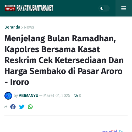
Beranda
News
Menjelang Bulan Ramadhan,
Kapolres Bersama Kasat
Reskrim Cek Ketersediaan Dan
Harga Sembako di Pasar Aroro
- Iroro
by
ABIMANYU
—
Maret 01, 2025
0